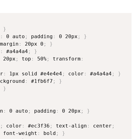
}
:
0 auto
;
padding
:
0 20px
;
}
margin
:
20px 0
;
}
:
#a4a4a4
;
}
20px
;
top
:
50%
;
transform
:
r
:
1px solid #e4e4e4
;
color
:
#a4a4a4
;
}
ckground
:
#1fb6f7
;
}
}
n
:
0 auto
;
padding
:
0 20px
;
}
;
color
:
#ec3f36
;
text-align
:
center
;
font-weight
:
bold
;
}