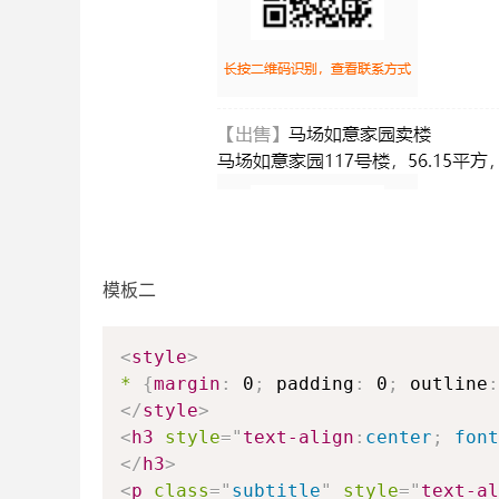
模板二
<
style
>
*
{
margin
:
0
;
padding
:
0
;
outline
:
</
style
>
<
h3
style
=
"
text-align
:
center
;
font
</
h3
>
<
p
class
=
"
subtitle
"
style
=
"
text-al