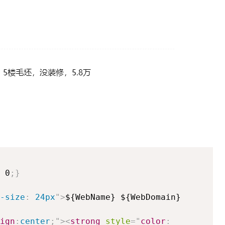
0
;
}
-size
:
24px
"
>
${WebName} ${WebDomain}
ign
:
center
;
"
>
<
strong
style
=
"
color
: