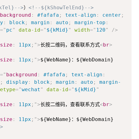
kTel}-->
）
<!--${kShowTelEnd}-->
background
:
#fafafa
;
text-align
:
center
;
y
:
block
;
margin
:
auto
;
margin-top
:
=
"
pc
"
data-id
=
"
${kMid}
"
width
=
"
120
"
/>
size
:
11px
;
"
>
长按二维码，查看联系方式
<
br
>
size
:
11px
;
"
>
${WebName}：${WebDomain}
=
"
background
:
#fafafa
;
text-align
:
;
display
:
block
;
margin
:
auto
;
margin-
etype
=
"
wechat
"
data-id
=
"
${kMid}
"
size
:
11px
;
"
>
长按二维码，查看联系方式
<
br
>
size
:
11px
;
"
>
${WebName}：${WebDomain}
>