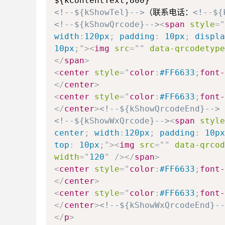
<!--${kShowTel}-->
（联系电话：
<!--${
<!--${kShowQrcode}-->
<
span
style
=
"
width
:
120px
;
padding
:
10px
;
displa
10px
;
"
>
<
img
src
=
"
"
data-qrcodetype
</
span
>
<
center
style
=
"
color
:
#FF6633
;
font-
</
center
>
<
center
style
=
"
color
:
#FF6633
;
font-
</
center
>
<!--${kShowQrcodeEnd}-->
<!--${kShowWxQrcode}-->
<
span
style
center
;
width
:
120px
;
padding
:
10px
top
:
10px
;
"
>
<
img
src
=
"
"
data-qrcod
width
=
"
120
"
/>
</
span
>
<
center
style
=
"
color
:
#FF6633
;
font-
</
center
>
<
center
style
=
"
color
:
#FF6633
;
font-
</
center
>
<!--${kShowWxQrcodeEnd}--
</
p
>