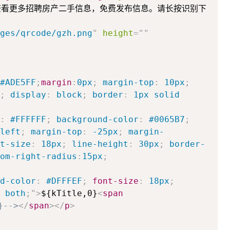
查看更多招聘房产二手信息，免费发布信息。请长按识别下
ges/qrcode/gzh.png
"
height
=
"
"
#ADE5FF
;
margin
:
0px
;
margin-top
:
10px
;
;
display
:
block
;
border
:
1px solid
:
#FFFFFF
;
background-color
:
#0065B7
;
left
;
margin-top
:
-25px
;
margin-
t-size
:
18px
;
line-height
:
30px
;
border-
om-right-radius
:
15px
;
d-color
:
#DFFFEF
;
font-size
:
18px
;
both
;
"
>
${kTitle,0}
<
span
}-->
</
span
>
</
p
>