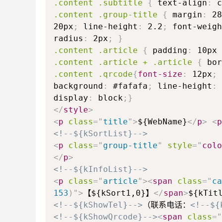
.content .subtitle
{
text-align
:
c
.content .group-title
{
margin
:
28
20px
;
line-height
:
2.2
;
font-weigh
radius
:
2px
;
}
.content .article
{
padding
:
10px 
.content .article + .article
{
bor
.content .qrcode
{
font-size
:
12px
;
background
:
#fafafa
;
line-height
:
display
:
block
;
}
</
style
>
<
p
class
=
"
title
"
>
${WebName}
</
p
>
<
p
<!--${kSortList}-->
<
p
class
=
"
group-title
"
style
=
"
colo
</
p
>
<!--${kInfoList}-->
<
p
class
=
"
article
"
>
<
span
class
=
"
ca
153
)
"
>
【${kSort1,0}】
</
span
>
${kTit
<!--${kShowTel}-->
（联系电话：
<!--${
<!--${kShowQrcode}-->
<
span
class
=
"