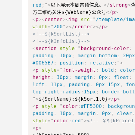
red
;
"
>
以下展示本周置顶信息。
</
strong
>
方二维码关注${WebName}公众号
</
p
>
<
p
>
<
center
>
<
img
src
=
"
/template/ima
width
=
"
200
"
>
</
center
>
</
p
>
<!--${kSortList}-->
<!--${kInfoList}-->
<
section
style
=
"
background-color
:
padding
:
10px
;
margin-bottom
:
20px
#0065B7
;
position
:
relative
;
"
>
<
p
style
=
"
font-weight
:
bold
;
color
height
:
30px
;
margin
:
0px
;
float
:
left
:
-11px
;
padding
:
0px 15px
;
fon
top-right-radius
:
15px
;
border-bott
"
>
${SortName}:${kSort1,0}
</
p
>
<
p
style
=
"
color
:
#FF5300
;
backgroun
padding
:
10px
;
margin
:
0px
;
clear
:
style
=
"
color
:
red
"
>
<!-- ￥${kPrice1
<
p
>