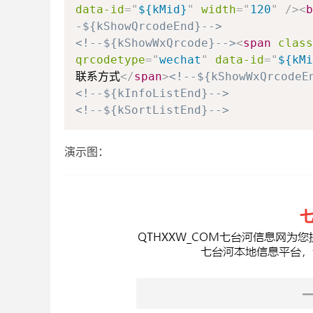
data-id
=
"
${kMid}
"
width
=
"
120
"
/>
<
b
-${kShowQrcodeEnd}-->
<!--${kShowWxQrcode}-->
<
span
class
qrcodetype
=
"
wechat
"
data-id
=
"
${kMi
联系方式
</
span
>
<!--${kShowWxQrcodeE
<!--${kInfoListEnd}-->
<!--${kSortListEnd}-->
演示图：