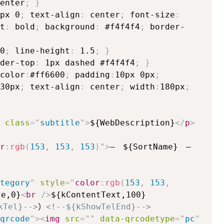
enter
;
}
px 0
;
text-align
:
center
;
font-size
:
t
:
bold
;
background
:
#f4f4f4
;
border-
0
;
line-height
:
1.5
;
}
der-top
:
1px dashed #f4f4f4
;
}
color
:
#ff6600
;
padding
:
10px 0px
;
30px
;
text-align
:
center
;
width
:
180px
;
class
=
"
subtitle
"
>
${WebDescription}
</
p
>
r
:
rgb
(
153
,
153
,
153
)
"
>
— ${SortName} —
tegory
"
style
=
"
color
:
rgb
(
153
,
153
,
le,0}
<
br
/>
kTel}-->
）
<!--${kShowTelEnd}-->
qrcode
"
>
<
img
src
=
"
"
data-qrcodetype
=
"
pc
"