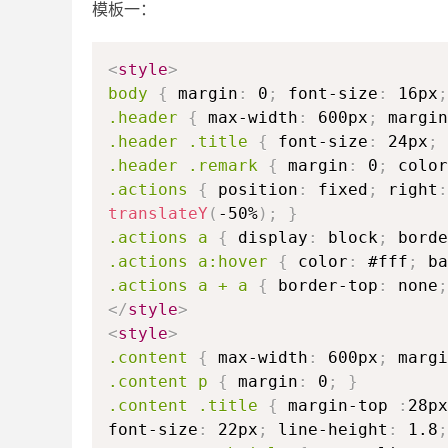
模板一：
<
style
>
body
{
margin
:
0
;
font-size
:
16px
;
.header
{
max-width
:
600px
;
margin
.header .title
{
font-size
:
24px
;
.header .remark
{
margin
:
0
;
color
.actions
{
position
:
fixed
;
right
:
translateY
(
-50%
)
;
}
.actions a
{
display
:
block
;
borde
.actions a:hover
{
color
:
#fff
;
ba
.actions a + a
{
border-top
:
none
;
</
style
>
<
style
>
.content
{
max-width
:
600px
;
margi
.content p
{
margin
:
0
;
}
.content .title
{
margin-top
:
28px
font-size
:
22px
;
line-height
:
1.8
;