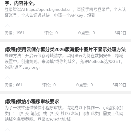
字、内容补全。
登录智谱AI https://open.bigmodel.cn ，直接手机号登录后，个人认
证账号，个人认证通过快。申请一个APIkey，填到
阅读：1961
评论：0
点赞：0
6月2日
[教程]使用云储存框分类2026版海报中图片不显示处理方法
处理方法：开启云储存跨域请求，以阿里云为例在数据安全 - 跨域
设置中，创建规则。来源填*或你的域名，允许Methods选择GET，
钩选“返回vary:origi
阅读：661
评论：0
点赞：0
5月29日
[教程]微信小程序审核要求
为了一次性通过微信小程序审核，请完成以下操作一、小程序添加
类目：【社交-笔记】或【社交-社区/论坛】添加此类目需要上传网
站域名备案截图。登录ICP/IP地址/域