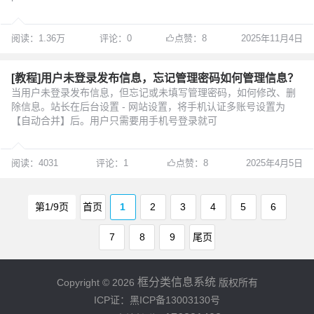
阅读：1.36万
评论：0
点赞：8
2025年11月4日
[教程]用户未登录发布信息，忘记管理密码如何管理信息？
当用户未登录发布信息，但忘记或未填写管理密码，如何修改、删
除信息。站长在后台设置 - 网站设置，将手机认证多账号设置为
【自动合并】后。用户只需要用手机号登录就可
阅读：4031
评论：1
点赞：8
2025年4月5日
第1/9页
首页
1
2
3
4
5
6
7
8
9
尾页
框分类信息系统
Copyright © 2026
版权所有
ICP证：黑ICP备13003130号