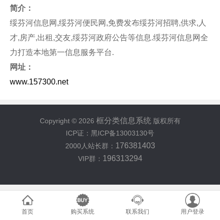
简介：
绥芬河信息网,绥芬河便民网,免费发布绥芬河招聘,供求,人
才,房产,出租,交友,绥芬河政府公告等信息.绥芬河信息网全
力打造本地第一信息服务平台.
网址：
www.157300.net
框分类信息系统
Copyright © 2026
版权所有
ICP证：黑ICP备13003130号
176381403
2000人站长群：
196313294
VIP群：
首页
购买系统
联系我们
用户登录