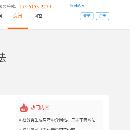
155-6153-2279
官网论坛
间
资讯
问答
登录
注册
法
热门内容
框分类生成房产中介网站、二手车商网站..
框分类公共支付接口配置说明