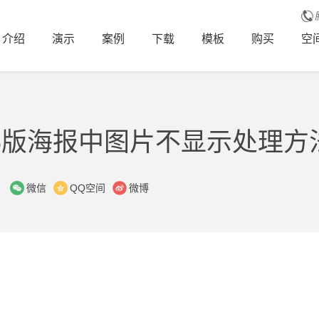
介绍
演示
案例
下载
模板
购买
空
26版海报中图片不显示处理方
：
微信
QQ空间
微博